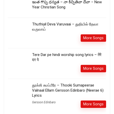
ఇంత గొప్ప ధన్యత – నా కిచ్చితివా దేవా – New
Year Christian Song
Thuthiyil Deva Varuvaai – துதியில் தேவா
வருவாய்
More Songs
Tere Dar pe hindi worship song lyrics – तेरे
दर पे
More Songs
தூக்கி சுமப்பீரே – Thooki Sumapeerae
Valnaal Ellam Gersson Edinbaro (Neerae 6)
Lyrics
Gersson Edinbaro
More Songs