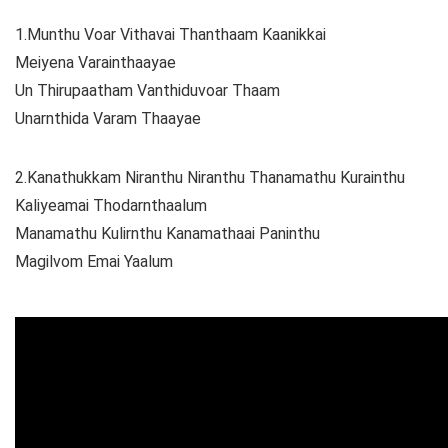
1.Munthu Voar Vithavai Thanthaam Kaanikkai
Meiyena Varainthaayae
Un Thirupaatham Vanthiduvoar Thaam
Unarnthida Varam Thaayae
2.Kanathukkam Niranthu Niranthu Thanamathu Kurainthu
Kaliyeamai Thodarnthaalum
Manamathu Kulirnthu Kanamathaai Paninthu
Magilvom Emai Yaalum