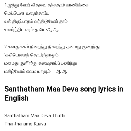
1.முந்து வோர் விதவை தந்ததாம் காணிக்கை
மெய்யென வறைந்தாயே
உன் திருப்பாதம் வந்திடுவோர் தாம்
உணர்ந்திட வரம் தாயே-ஆ ஆ
2.கனதுக்கம் நிறைந்து நிறைந்து தனமது குறைந்து
‘கலியெமைத் தொடர்ந்தாலும்
மனமது குளிர்ந்து கனமதாய்ப் பணிந்து
மகிழ்வோம் எமை யாளும் – ஆ ஆ
Santhatham Maa Deva song lyrics in
English
Santhatham Maa Deva Thuthi
Thanthaname Kaava