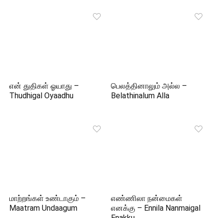
என் துதிகள் ஓயாது –
பெலத்தினாலும் அல்ல –
Thudhigal Oyaadhu
Belathinalum Alla
மாற்றங்கள் உண்டாகும் –
எண்ணிலா நன்மைகள்
Maatram Undaagum
எனக்கு – Ennila Nanmaigal
Enakku