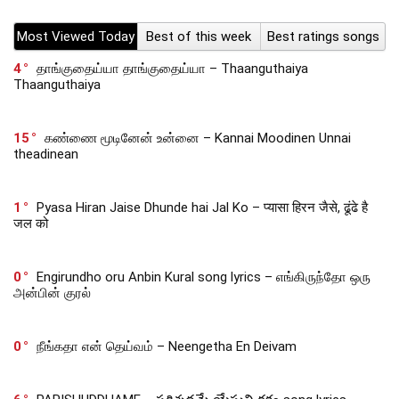
Most Viewed Today
Best of this week
Best ratings songs
4
தாங்குதைய்யா தாங்குதைய்யா – Thaanguthaiya
Thaanguthaiya
15
கண்ணை மூடினேன் உன்னை – Kannai Moodinen Unnai
theadinean
1
Pyasa Hiran Jaise Dhunde hai Jal Ko – प्यासा हिरन जैसे, ढूंढे है
जल को
0
Engirundho oru Anbin Kural song lyrics – எங்கிருந்தோ ஒரு
அன்பின் குரல்
0
நீங்கதா என் தெய்வம் – Neengetha En Deivam