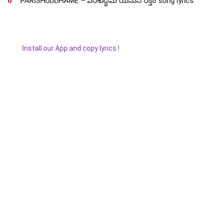
6
PARISHUDDHAME – పరిశుద్ధమే యేసుని రక్తం song lyrics
Install our App and copy lyrics !