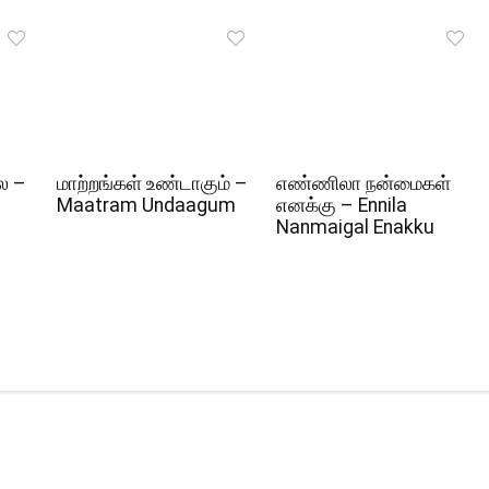
ல –
மாற்றங்கள் உண்டாகும் –
எண்ணிலா நன்மைகள்
Maatram Undaagum
எனக்கு – Ennila
Nanmaigal Enakku