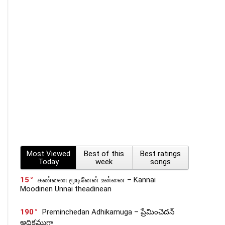
Most Viewed
Best of this
Best ratings
Today
week
songs
15
கண்ணை மூடினேன் உன்னை – Kannai
Moodinen Unnai theadinean
190
Preminchedan Adhikamuga – ప్రేమించెదన్
అధికముగా