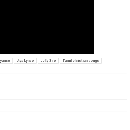
eyanso
Jiya Lynso
Jolly Siro
Tamil christian songs