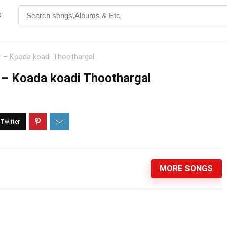
t
் – Koada koadi Thoothargal
 – Koada koadi Thoothargal
MORE SONGS