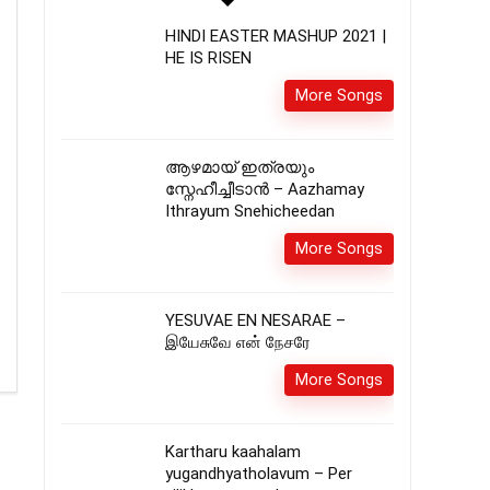
HINDI EASTER MASHUP 2021 |
HE IS RISEN
More Songs
ആഴമായ്‌ ഇത്രയും
സ്നേഹീച്ചീടാൻ – Aazhamay
Ithrayum Snehicheedan
More Songs
YESUVAE EN NESARAE –
இயேசுவே என் நேசரே
More Songs
Kartharu kaahalam
yugandhyatholavum – Per