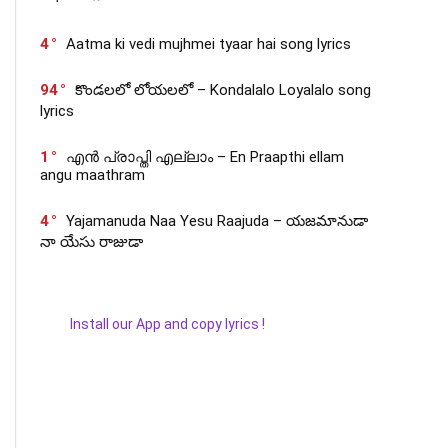
4
Aatma ki vedi mujhmei tyaar hai song lyrics
94
కొండలలో లోయలలో – Kondalalo Loyalalo song
lyrics
1
എൻ പ്രാപ്തി എല്ലാം – En Praapthi ellam
angu maathram
4
Yajamanuda Naa Yesu Raajuda – యజమానుడా
నా యేసు రాజుడా
Install our App and copy lyrics !