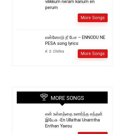
vilikkum neram kanum en
perum
More Songs
என்னோடு நீ பேச – ENNODU NE
PESA song lyrics
K. S. Chithra
More Songs
MORE SONGS
என் உள்ளத்தை உணர்ந்த எந்தன்
இயேசு -En Ullathai Unarntha
Enthan Yaesu