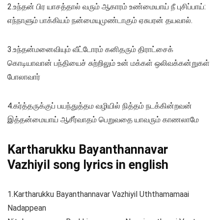
2.உந்தன் பிர யாசத்தால் வரும் ஆகாரம் உண்மையாய் நீ புசிப்பாய்:
எந்நாளும் பாக்கியம் நன்மையுமுண்டாகும் ஏசுபரன் தயவால்.
3.உந்தன்மனைவியும் வீட்டோரம் கனிதரும் திராட்சைக்
கொடியாவான் பந்தியைச் சுற்றிலும் உன் மக்கள் ஒலிவக்கன்றுகள்
போலாவார்
4.கர்த்தருக்குப் பயந்துத்தம வழியில் நித்தம் நடக்கின்றவன்
இத்தன்மையாய் ஆசீர்வாதம் பெறுவதை யாவரும் காணலாமே
Kartharukku Bayanthannavar
Vazhiyil song lyrics in english
1.Kartharukku Bayanthannavar Vazhiyil Uththamamaai
Nadappean