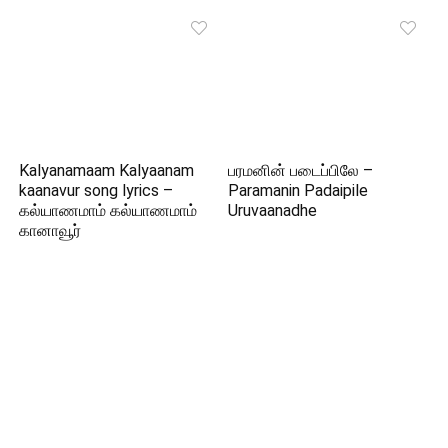
Kalyanamaam Kalyaanam
பரமனின் படைப்பிலே –
kaanavur song lyrics –
Paramanin Padaipile
கல்யாணமாம் கல்யாணமாம்
Uruvaanadhe
கானாவூர்