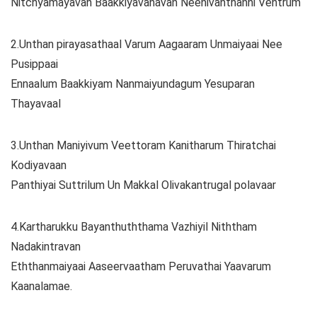
Nitchyamayavan Baakkiyavanavan Neenivanthanni Ventrum
2.Unthan pirayasathaal Varum Aagaaram Unmaiyaai Nee
Pusippaai
Ennaalum Baakkiyam Nanmaiyundagum Yesuparan
Thayavaal
3.Unthan Maniyivum Veettoram Kanitharum Thiratchai
Kodiyavaan
Panthiyai Suttrilum Un Makkal Olivakantrugal polavaar
4.Kartharukku Bayanthuththama Vazhiyil Niththam
Nadakintravan
Eththanmaiyaai Aaseervaatham Peruvathai Yaavarum
Kaanalamae.