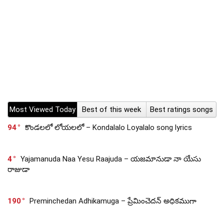
Most Viewed Today
Best of this week
Best ratings songs
94
కొండలలో లోయలలో – Kondalalo Loyalalo song lyrics
4
Yajamanuda Naa Yesu Raajuda – యజమానుడా నా యేసు
రాజుడా
190
Preminchedan Adhikamuga – ప్రేమించెదన్ అధికముగా