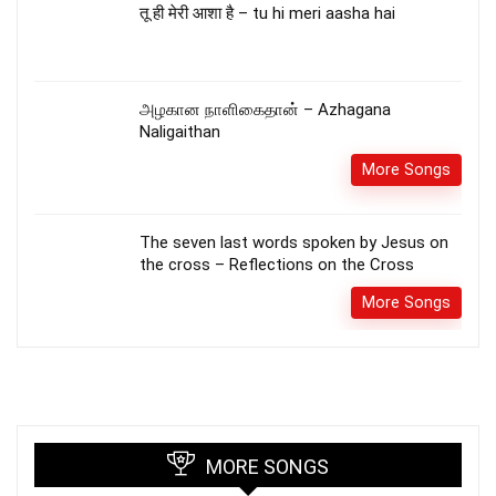
तू ही मेरी आशा है – tu hi meri aasha hai
அழகான நாளிகைதான் – Azhagana
Naligaithan
More Songs
The seven last words spoken by Jesus on
the cross – Reflections on the Cross
More Songs
MORE SONGS