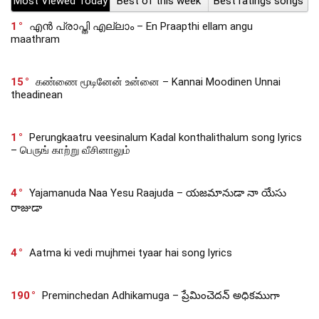
Most Viewed Today
Best of this week
Best ratings songs
1
എൻ പ്രാപ്തി എല്ലാം – En Praapthi ellam angu
maathram
15
கண்ணை மூடினேன் உன்னை – Kannai Moodinen Unnai
theadinean
1
Perungkaatru veesinalum Kadal konthalithalum song lyrics
– பெருங் காற்று வீசினாலும்
4
Yajamanuda Naa Yesu Raajuda – యజమానుడా నా యేసు
రాజుడా
4
Aatma ki vedi mujhmei tyaar hai song lyrics
190
Preminchedan Adhikamuga – ప్రేమించెదన్ అధికముగా