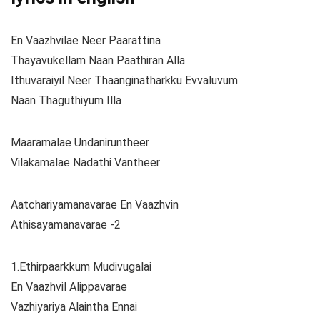
En Vaazhvilae Neer Paarattina
Thayavukellam Naan Paathiran Alla
Ithuvaraiyil Neer Thaanginatharkku Evvaluvum
Naan Thaguthiyum Illa
Maaramalae Undaniruntheer
Vilakamalae Nadathi Vantheer
Aatchariyamanavarae En Vaazhvin
Athisayamanavarae -2
1.Ethirpaarkkum Mudivugalai
En Vaazhvil Alippavarae
Vazhiyariya Alaintha Ennai