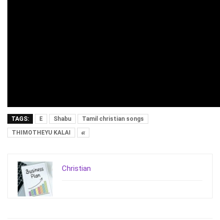
TAGS:
E
Shabu
Tamil christian songs
THIMOTHEYU KALAI
எ
Christian