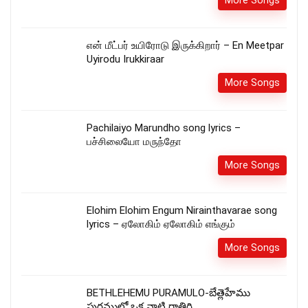
More Songs
என் மீட்பர் உயிரோடு இருக்கிறார் – En Meetpar
Uyirodu Irukkiraar
More Songs
Pachilaiyo Marundho song lyrics –
பச்சிலையோ மருந்தோ
More Songs
Elohim Elohim Engum Nirainthavarae song
lyrics – ஏலோகிம் ஏலோகிம் எங்கும்
More Songs
BETHLEHEMU PURAMULO-బేత్లెహేము
పురములో ఒక నాటి రాతిరి