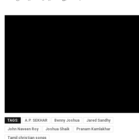
TAGS:
A.P. SEKHAR
Benny Joshua
Jared Sandhy
John Naveen Roy
Joshua Shaik
Pranam Kamlakhar
Tamil christian songs