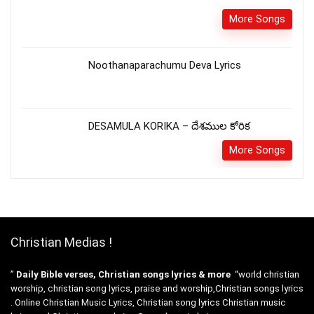
More Songs
Noothanaparachumu Deva Lyrics
DESAMULA KORIKA – దేశముల కోరిక
More Songs
Christian Medias !
”
Daily Bible verses, Christian songs lyrics & more
“world christian
worship, christian song lyrics, praise and worship,Christian songs lyrics
. Online Christian Music Lyrics, Christian song lyrics Christian music