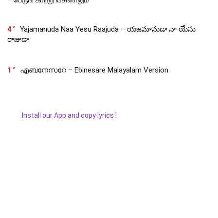
– பெருங் காற்று வீசினாலும்
4
Yajamanuda Naa Yesu Raajuda – యజమానుడా నా యేసు
రాజుడా
1
എബനേസറേ – Ebinesare Malayalam Version
Install our App and copy lyrics !