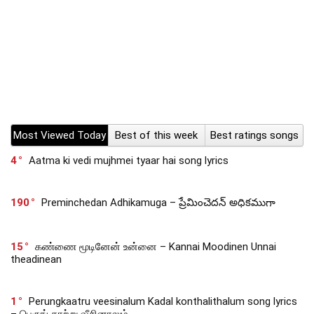
Most Viewed Today
Best of this week
Best ratings songs
4
Aatma ki vedi mujhmei tyaar hai song lyrics
190
Preminchedan Adhikamuga – ప్రేమించెదన్ అధికముగా
15
கண்ணை மூடினேன் உன்னை – Kannai Moodinen Unnai
theadinean
1
Perungkaatru veesinalum Kadal konthalithalum song lyrics