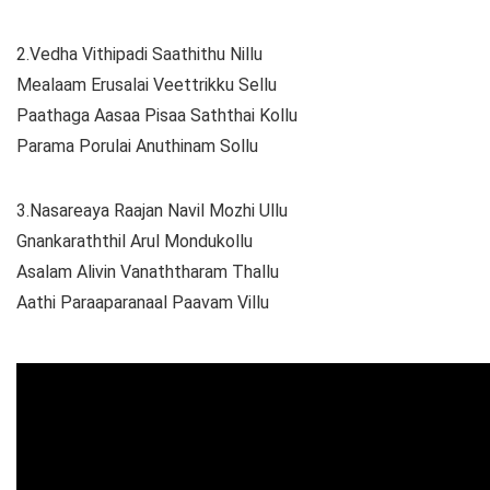
2.Vedha Vithipadi Saathithu Nillu
Mealaam Erusalai Veettrikku Sellu
Paathaga Aasaa Pisaa Saththai Kollu
Parama Porulai Anuthinam Sollu
3.Nasareaya Raajan Navil Mozhi Ullu
Gnankaraththil Arul Mondukollu
Asalam Alivin Vanaththaram Thallu
Aathi Paraaparanaal Paavam Villu