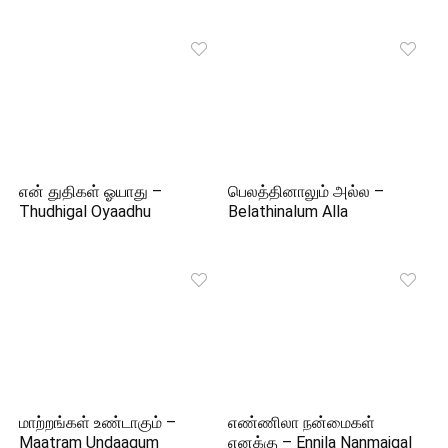
என் துதிகள் ஓயாது –
பெலத்தினாலும் அல்ல –
Thudhigal Oyaadhu
Belathinalum Alla
மாற்றங்கள் உண்டாகும் –
எண்ணிலா நன்மைகள்
Maatram Undaagum
எனக்கு – Ennila Nanmaigal