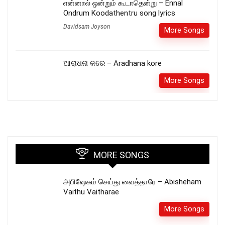
என்னால் ஒன்றும் கூடாதென்று – Ennal
Ondrum Koodathentru song lyrics
Davidsam Joyson
More Songs
ଆରାଧନା କରେ – Aradhana kore
More Songs
MORE SONGS
அபிஷேகம் செய்து வைத்தாரே – Abisheham
Vaithu Vaitharae
More Songs