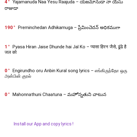
4
Yajamanuda Naa Yesu Raajuda – యజమానుడా నా యేసు
రాజుడా
190
Preminchedan Adhikamuga – ప్రేమించెదన్ అధికముగా
1
Pyasa Hiran Jaise Dhunde hai Jal Ko – प्यासा हिरन जैसे, ढूंढे है
जल को
0
Engirundho oru Anbin Kural song lyrics – எங்கிருந்தோ ஒரு
அன்பின் குரல்
0
Mahonnathuni Chaatuna – మహోన్నతుని చాటున
Install our App and copy lyrics !