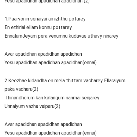
Yesu apadidhan apadidhan apadidhan (2)
1.Paarvonin senaiyai amizhthu potarey
En ethiriai ellam konnu pottarey
EnnalumJeyam pera venumnu kudavae uthavy ninarey
Avar apadidhan apadidhan apadidhan
Yesu apadidhan apadidhan apadidhan(ennai)
2.Keezhae kidandha en mela thittam vacharey Ellaraiyum
paka vacharu(2)
Thinandhorum kan kalangum nanmai senjarey
Unnaiyum vazha vaiparu(2)
Avar apadidhan apadidhan apadidhan
Yesu apadidhan apadidhan apadidhan(ennai)